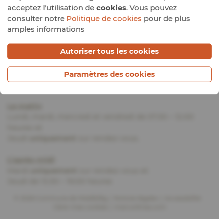
acceptez l'utilisation de
cookies
. Vous pouvez
Suivez-nous
consulter notre
Politique de cookies
pour de plus
amples informations
Autoriser tous les cookies
Tél. :
83 72 87
Fax : 83 77 89
Paramètres des cookies
Email :
gemeng@waldbillig.lu
Le matin
:
Lundi, mardi, mercredi et vendredi de 07.30 – 12.00
heures et
Jeudi
uniquement
sur rendez-vous.
L’après-midi
:
Mardi
uniquement
sur rendez-vous et
Jeudi de 13.30 – 19.00 heures
© 2026 Commune de Waldbillig
Notices légales
Accessibilité
Gérer mes cookies
marcwilmes.com