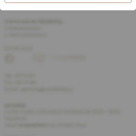
Commune de Waldbillig
7 Fielserstrooss
L-7640 Christnach
Suivez-nous
Tél. :
83 72 87
Fax : 83 77 89
Email :
gemeng@waldbillig.lu
Le matin
:
Lundi, mardi, mercredi et vendredi de 07.30 – 12.00
heures et
Jeudi
uniquement
sur rendez-vous.