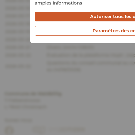
2026-03-15
Demande de morcellement d’un terrain s
amples informations
2026-03-16
Exercice du droit de préemption pour de
2026-03-17
Modifications budgétaires ; 30:10-35:18
Autoriser tous les 
2026-03-18
Demande de subside extraordinaire de
Paramètres des c
2026-03-19
Demande de subside extraordinaire de l’
2026-03-20
Demandes de subside ; (43:11-44:13)
2026-03-21
Divers. (44:14-1:08:01)
2026-03-22
Évaluation de la plateforme Hoplr ; (re
Questions du conseil communal au col
2026-03-22
au 24/06/2026)
Commune de Waldbillig
7 Fielserstrooss
L-7640 Christnach
Suivez-nous