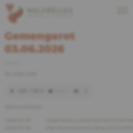
Gemengerot
03.06.2026
Retour
06. juillet 2026
Séance publique
2026-03-02
Organisation scolaire provisoire de l’a
2026-03-03
Plan d’encadrement périscolaire (PEP) ;