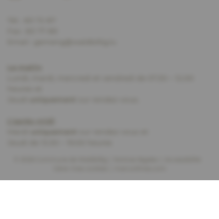
Tél. :
83 72 87
Fax : 83 77 89
Email :
gemeng@waldbillig.lu
Le matin
:
Lundi, mardi, mercredi et vendredi de 07.30 – 12.00
heures et
Jeudi
uniquement
sur rendez-vous.
L’après-midi
:
Mardi
uniquement
sur rendez-vous et
Jeudi de 13.30 – 19.00 heures
© 2026 Commune de Waldbillig
Notices légales
Accessibilité
Gérer mes cookies
marcwilmes.com