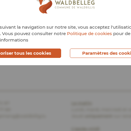
uivant la navigation sur notre site, vous acceptez l'utilisati
. Vous pouvez consulter notre
Politique de cookies
pour de
informations
oriser tous les cookies
Paramètres des cook
72 87
Le matin
:
77 89
Lundi, mardi, mercredi et v
emeng@waldbillig.lu
Jeudi
uniquement
sur ren
L’après-midi
: