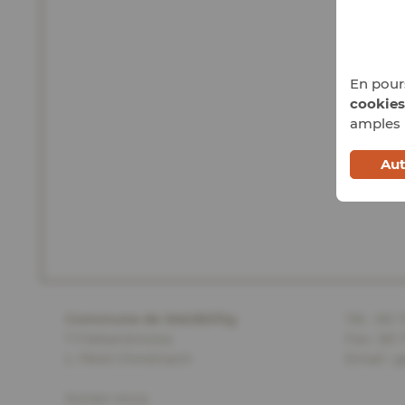
En pours
cookies
amples 
Aut
Commune de Waldbillig
Tél. :
83 
7 Fielserstrooss
Fax : 83 
L-7640 Christnach
Email :
g
Suivez-nous