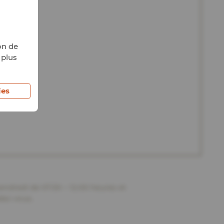
on de
 plus
ies
endredi de 07.30 – 12.00 heures et
dez-vous.