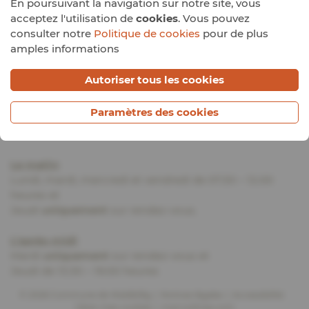
En poursuivant la navigation sur notre site, vous
L-7640 Christnach
acceptez l'utilisation de
cookies
. Vous pouvez
consulter notre
Politique de cookies
pour de plus
Suivez-nous
amples informations
Autoriser tous les cookies
Tél. :
83 72 87
Paramètres des cookies
Fax : 83 77 89
Email :
gemeng@waldbillig.lu
Le matin
:
Lundi, mardi, mercredi et vendredi de 07.30 – 12.00
heures et
Jeudi
uniquement
sur rendez-vous.
L’après-midi
:
Mardi
uniquement
sur rendez-vous et
Jeudi de 13.30 – 19.00 heures
© 2026 Commune de Waldbillig
Notices légales
Accessibilité
Gérer mes cookies
marcwilmes.com